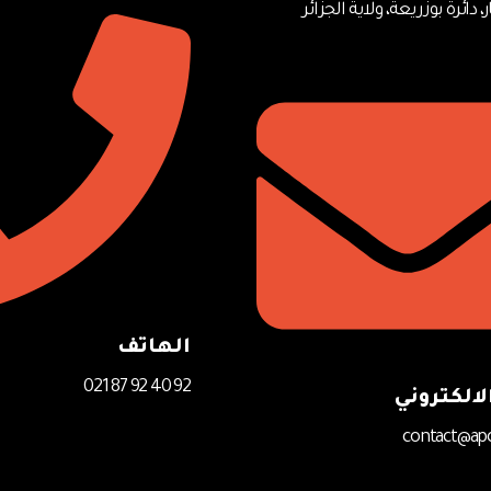
ار، دائرة بوزريعة، ولاية الجزائر
الهاتف
92 40 92 87 021
لالكتروني
contact@apc