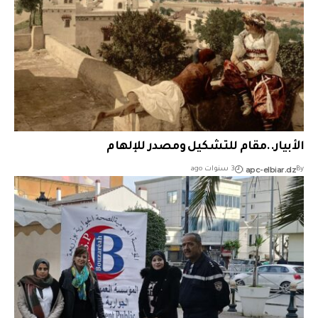
الأبيار..مقام للتشكيل ومصدر للإلهام
apc-elbiar.dz
By
3 سنوات ago