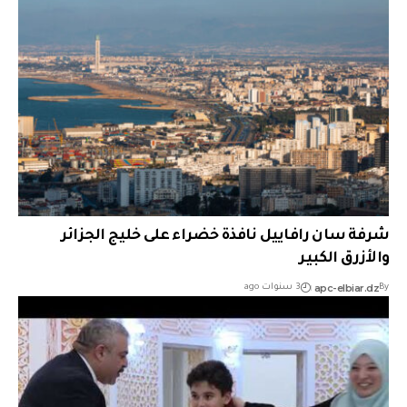
شرفة سان رافاييل نافذة خضراء على خليج الجزائر
والأزرق الكبير
apc-elbiar.dz
By
3 سنوات ago