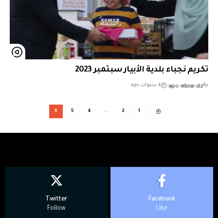
تكريم نجباء بلدية الأبيار سبتمبر 2023
apc-elbiar.dz
By
4 سنوات ago
6
5
4
…
2
1
Twitter
Facebook
Follow
Like