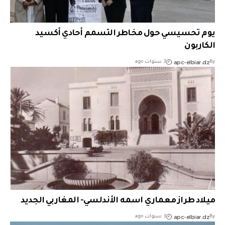
يوم تحسيسي حول مخاطر التسمم أحادي أكسيد
الكاربون
apc-elbiar.dz
By
3 سنوات ago
ميلاد طراز معماري اسمه الأندلسي- المغاربي الجديد
apc-elbiar.dz
By
3 سنوات ago