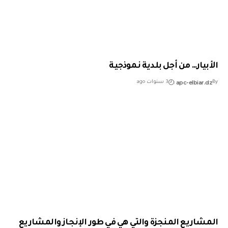
الأبيار… من أجل بلدية نموذجية
apc-elbiar.dz
By
3 سنوات ago
المشاريع المنجزة والتي هي في طور الإنجاز والمشاريع