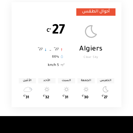
أحوال الطقس
27
°C
Algiers
°
°
27
_
27
66%
Clear Sky
5 km/h
الخميس
الجمعة
السبت
الأحد
الأثنين
°C
°C
°C
°C
°C
31
32
31
30
27