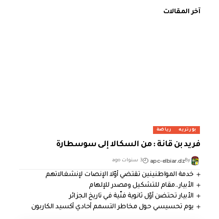
آخر المقالات
بورتريه
رياضة
فريد بن قانة : من السكالا إلى سوسطارة
apc-elbiar.dz
By
3 سنوات ago
خدمة المواطنينين تقتضي أوّلا الإنصات لإنشغالاتهم
الأبيار..مقام للتشكيل ومصدر للإلهام
الأبيار تحتضن أوّل ثانوية فنّية في تاريخ الجزائر
يوم تحسيسي حول مخاطر التسمم أحادي أكسيد الكاربون