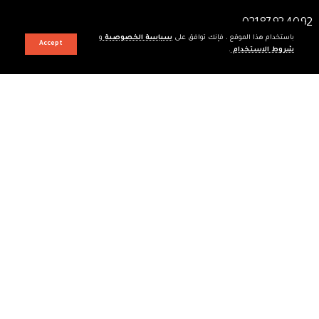
92 40 92 87 021
باستخدام هذا الموقع ، فإنك توافق على
سياسة الخصوصية
و
Accept
شروط الاستخدام
.
النشرة الأسبوعية Newsletter
اشترك في النشرة الإخبارية لدينا للحصول على أحدث مقالاتنا على الفور!
الرئيسية
فهرس المدونة
صفحة البحث