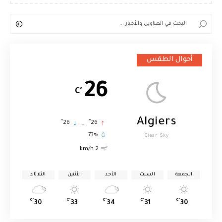
أحوال الطقس
26
°C
Algiers
°
°
26
_
26
73%
Clear Sky
2 km/h
الجمعة
السبت
الأحد
الأثنين
الثلاثاء
°C
°C
°C
°C
°C
30
33
34
31
30